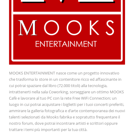
MOOKS ENTERTAINMENT nasce come un progetto innovativo
che trasforma lo store in un contenitore ricco ed affascinante in
cui potrai spaziare dal libro (72.000 titoli) alla tecnologia,
intrattenerti nella sala Coworking, sorseggiare un ottimo MOOKS
Cafè e lavorare al tuo PC con la rete Free WiFi Connection; un
luogo in cui potrai acquistare i biglietti per i tuoi concerti preferiti,
ammirare la galleria fotografica e d’arte contemporanea dei nuovi
talenti selezionati da Mooks fabrika e sopratutto frequentare il
nostro forum, dove potrai incontrare artisti e scrittori oppure
trattare i temi più importanti per la tua città.